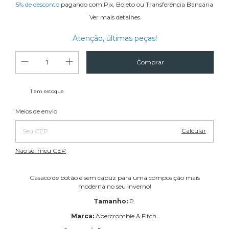
5% de desconto
pagando com Pix, Boleto ou Transferência Bancária
Ver mais detalhes
Atenção, últimas peças!
1
em estoque
Alterar CEP
Entregas para o CEP:
Meios de envio
Calcular
Não sei meu CEP
Casaco de botão e sem capuz para uma composição mais
moderna no seu inverno!
Tamanho:
P.
Marca:
Abercrombie & Fitch.