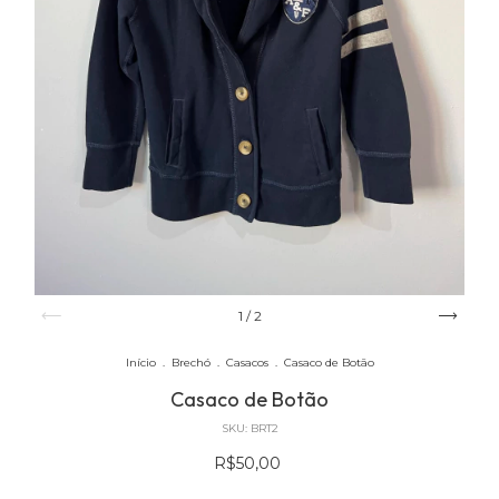
1
/
2
Início
.
Brechó
.
Casacos
.
Casaco de Botão
Casaco de Botão
SKU:
BRT2
R$50,00