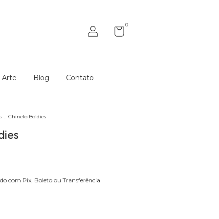
0
 Arte
Blog
Contato
s
.
Chinelo Boldies
dies
o com Pix, Boleto ou Transferência