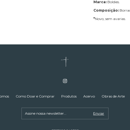
Marca:
Boldies.
Composição:
Borra
*
Novo, sem avarias.
omos
Como Doar e Comprar
Produtos
Acervo
Obras de Arte