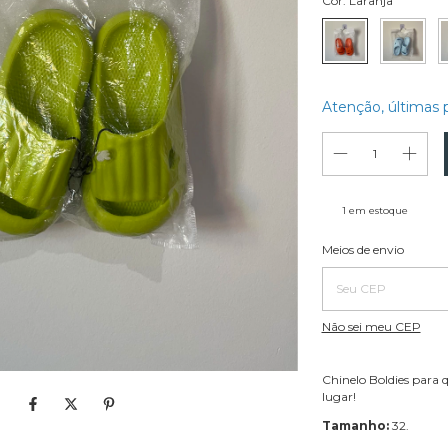
Cor:
Laranja
Atenção, últimas 
1
em estoque
Entregas para o CEP:
Meios de envio
Não sei meu CEP
Chinelo Boldies para 
lugar!
Tamanho:
32.