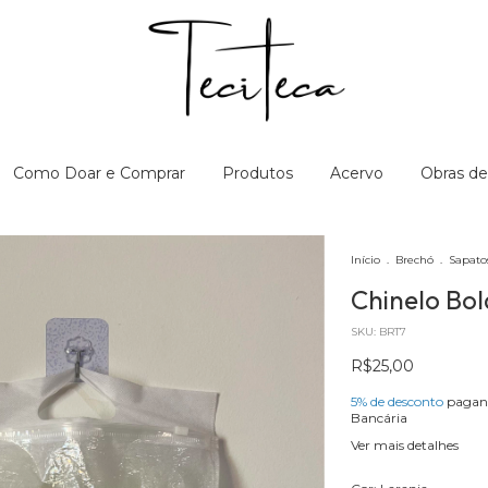
Como Doar e Comprar
Produtos
Acervo
Obras de
Início
.
Brechó
.
Sapato
Chinelo Bol
SKU:
BRT7
R$25,00
5% de desconto
pagand
Bancária
Ver mais detalhes